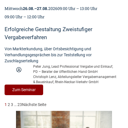
e
s
s
n
i
Mittwoch
26.08.
–
27.08.
2026
09:00 Uhr – 13:00 Uhr
p
d
s
n
r
y
09:00 Uhr – 12:00 Uhr
i
i
e
n
v
g
c
a
Erfolgreiche Gestaltung Zweistufiger
s
u
h
m
e
Vergabeverfahren
n
u
i
m
g
n
s
i
Von Markterkundung, über Ortsbesichtigung und
s
g
c
n
Verhandlungsgesprächen bis zur Teststellung vor
d
z
h
a
Zuschlagserteilung
i
u
e
r
Peter Jung, Lead Professional Vergabe und Einkauf,
e
m
B
PD – Berater der öffentlichen Hand GmbH
n
V
e
Christoph Lenz, Abteilungsleiter Vergabemanagement
s
e
s
& Baueinkauf, Rhein-Neckar-Verkehr GmbH
t
r
c
:
Zum Seminar
l
g
h
E
e
a
a
r
i
1
2
3
…
23
Nächste Seite
b
f
f
s
e
f
o
t
r
u
l
u
e
n
g
n