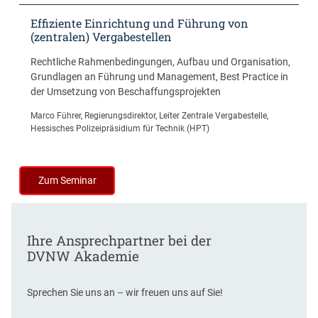
t
u
Effiziente Einrichtung und Führung von
f
(zentralen) Vergabestellen
i
Rechtliche Rahmenbedingungen, Aufbau und Organisation,
g
Grundlagen an Führung und Management, Best Practice in
e
der Umsetzung von Beschaffungsprojekten
r
V
Marco Führer, Regierungsdirektor, Leiter Zentrale Vergabestelle,
e
Hessisches Polizeipräsidium für Technik (HPT)
r
g
a
Zum Seminar
b
e
v
e
Ihre Ansprechpartner bei der
r
DVNW Akademie
f
a
h
Sprechen Sie uns an – wir freuen uns auf Sie!
r
e