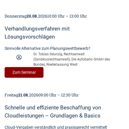
r
a
e
c
t
Donnerstag
20.08.
2026
10:00 Uhr – 13:00 Uhr
h
!
h
Verhandlungsverfahren mit
a
l
Lösungsvorschlägen
t
i
Sinnvolle Alternative zum Planungswettbewerb?
g
Dr. Tobias Sdunzig, Rechtsanwalt
(Syndikusrechtsanwalt), Die Autobahn GmbH des
k
Bundes, Niederlassung West
e
i
:
Zum Seminar
t
V
a
e
l
r
Freitag
21.08.
2026
09:00 Uhr – 12:30 Uhr
s
h
V
a
Schnelle und effiziente Beschaffung von
e
n
r
d
Cloudleistungen – Grundlagen & Basics
g
l
a
u
Cloud-Vergaben verständlich und praxisgerecht vermittelt