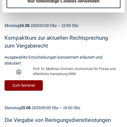
Nur notwendige Cookies verwenden
:
Zum Seminar
u
e
G
d
s
r
l
s
u
e
i
Montag
24.08.
2026
10:00 Uhr – 12:00 Uhr
n
i
s
d
s
c
Kompaktkurs zur aktuellen Rechtsprechung
l
t
h
a
zum Vergaberecht
u
e
g
n
V
e
Ausgewählte Entscheidungen konzentriert erläutert und
g
e
n
diskutiert
e
r
d
Prof. Dr. Matthias Einmahl, Hochschule für Polizei und
n
g
öffentliche Verwaltung NRW
e
–
a
s
G
b
:
Zum Seminar
a
r
e
K
l
u
-
o
l
n
u
m
g
d
n
Dienstag
25.08.
2026
09:00 Uhr – 16:00 Uhr
p
e
l
d
a
m
a
T
Die Vergabe von Reinigungsdienstleistungen
k
e
g
a
t