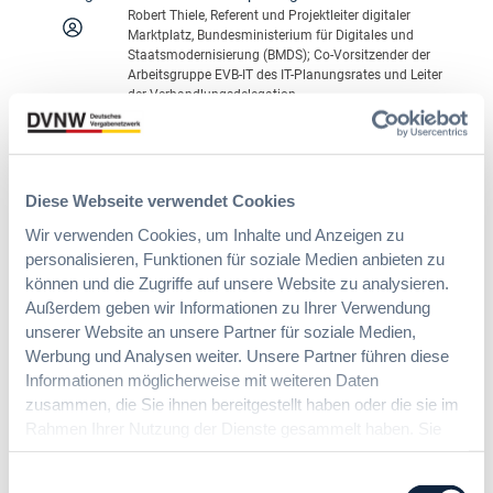
b
n
Robert Thiele, Referent und Projektleiter digitaler
Marktplatz, Bundesministerium für Digitales und
e
g
Staatsmodernisierung (BMDS); Co-Vorsitzender der
s
s
Arbeitsgruppe EVB-IT des IT-Planungsrates und Leiter
t
v
der Verhandlungsdelegation
r
e
:
Zum Seminar
a
r
S
t
f
c
e
a
h
g
h
Diese Webseite verwendet Cookies
Freitag
21.08.
2026
09:30 Uhr – 12:30 Uhr
n
i
r
Wir verwenden Cookies, um Inhalte und Anzeigen zu
e
e
e
DVNW-Brennpunkt: Das neue Hessische
personalisieren, Funktionen für soziale Medien anbieten zu
l
i
n
können und die Zugriffe auf unsere Website zu analysieren.
l
Vergabe- und Tariftreuegesetz (HVTG)
m
m
Außerdem geben wir Informationen zu Ihrer Verwendung
e
B
i
unserer Website an unsere Partner für soziale Medien,
u
Was ändert sich und gilt künftig?
a
t
n
Werbung und Analysen weiter. Unsere Partner führen diese
Dr. Irene Lausen, Rechtsanwältin, Of Counsel, GÖRG
u
L
Partnerschaft von Rechtsanwälten mbB, Frankfurt a.
d
Informationen möglicherweise mit weiteren Daten
w
ö
M., Ministerialrätin a. D.
e
zusammen, die Sie ihnen bereitgestellt haben oder die sie im
e
s
ff
:
Zum Seminar
Rahmen Ihrer Nutzung der Dienste gesammelt haben. Sie
s
u
i
D
geben Einwilligung zu unseren Cookies, wenn Sie unsere
e
n
z
V
n
g
Webseite weiterhin nutzen.
Einwilligungsauswahl
i