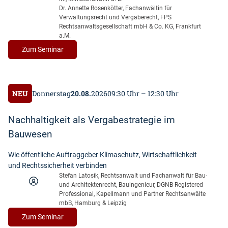
Dr. Annette Rosenkötter, Fachanwältin für
Verwaltungsrecht und Vergaberecht, FPS
Rechtsanwaltsgesellschaft mbH & Co. KG, Frankfurt
a.M.
:
Zum Seminar
V
e
r
g
NEU
Donnerstag
20.08.
2026
09:30 Uhr – 12:30 Uhr
a
b
Nachhaltigkeit als Vergabestrategie im
e
Bauwesen
r
e
Wie öffentliche Auftraggeber Klimaschutz, Wirtschaftlichkeit
c
und Rechtssicherheit verbinden
h
Stefan Latosik, Rechtsanwalt und Fachanwalt für Bau-
t
und Architektenrecht, Bauingenieur, DGNB Registered
k
Professional, Kapellmann und Partner Rechtsanwälte
o
mbB, Hamburg & Leipzig
n
:
Zum Seminar
k
N