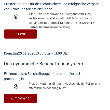
i
e
r
Praktische Tipps für die rechtssichere und erfolgreiche Vergabe
k
n
n
i
von Reinigungsdienstleistungen
u
e
&
f
Aline Fritz, Fachanwältin für Vergaberecht, FPS
r
n
B
t
Rechtsanwaltsgesellschaft mbH & Co. KG, Berlin
s
V
a
r
Marvin Krechel, Partner, Dr. Knoll, Pfeifer, Krechel &
z
e
s
Partner Unternehmensberatung
e
u
r
i
u
:
Zum Seminar
r
g
c
e
D
a
a
s
g
i
k
b
e
e
t
e
Dienstag
25.08.
2026
10:00 Uhr – 11:00 Uhr
s
V
u
r
e
e
e
e
Das dynamische Beschaffungssystem
t
r
l
c
z
g
l
h
Ein innovatives Beschaffungsinstrument – flexibel und
(
a
e
t
praxistauglich
H
b
n
s
Prof. Dr. Matthias Einmahl, Hochschule für Polizei und
V
e
R
öffentliche Verwaltung NRW
–
T
v
e
I
G
o
c
:
Zum Seminar
n
)
n
h
D
t
R
t
a
e