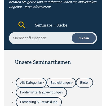
beraten Sie gerne und unterbreiten Ihnen ein individuelles
Angebot.
Jetzt informieren!
Seminare – Suche
S
Suchen
u
c
h
b
e
Unsere Seminarthemen
g
r
i
f
Alle Kategorien
Bauleistungen
Bieter
f
Fördermittel & Zuwendungen
Forschung & Entwicklung