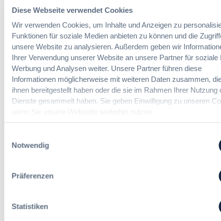
Diese Webseite verwendet Cookies
Wir verwenden Cookies, um Inhalte und Anzeigen zu personalisie
Funktionen für soziale Medien anbieten zu können und die Zugriff
Die nächsten Seminare:
unsere Website zu analysieren. Außerdem geben wir Information
Ihrer Verwendung unserer Website an unsere Partner für soziale
Werbung und Analysen weiter. Unsere Partner führen diese
08.09.2026
Informationen möglicherweise mit weiteren Daten zusammen, die
Die Vergabe von Architekten- und
ihnen bereitgestellt haben oder die sie im Rahmen Ihrer Nutzung 
Ingenieurleistungen
Dienste gesammelt haben. Sie geben Einwilligung zu unseren Co
wenn Sie unsere Webseite weiterhin nutzen.
Einwilligungsauswahl
Ihre Ansprechpartner bei der
Notwendig
DVNW Akademie
Präferenzen
Sprechen Sie uns an – wir freuen uns auf Sie!
Statistiken