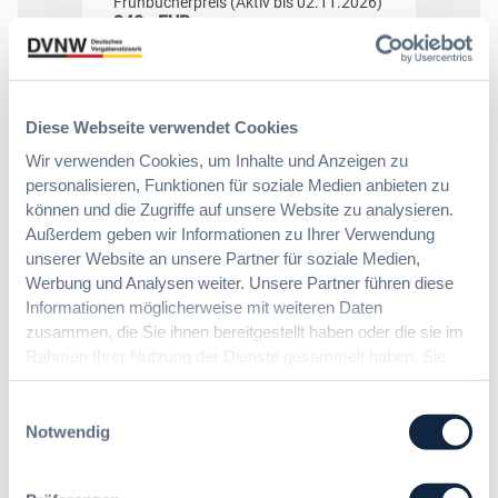
Frühbucherpreis (Aktiv bis 02.11.2026)
340,- EUR
zzgl. Mwst.
Jetzt buchen
Diese Webseite verwendet Cookies
ME_eMTuvoZrIeOvjOBuj
Wir verwenden Cookies, um Inhalte und Anzeigen zu
Details
personalisieren, Funktionen für soziale Medien anbieten zu
können und die Zugriffe auf unsere Website zu analysieren.
Außerdem geben wir Informationen zu Ihrer Verwendung
unserer Website an unsere Partner für soziale Medien,
Werbung und Analysen weiter. Unsere Partner führen diese
Informationen möglicherweise mit weiteren Daten
zusammen, die Sie ihnen bereitgestellt haben oder die sie im
Rahmen Ihrer Nutzung der Dienste gesammelt haben. Sie
geben Einwilligung zu unseren Cookies, wenn Sie unsere
Webseite weiterhin nutzen.
Einwilligungsauswahl
Notwendig
Als Inhouse-Schulung buchen