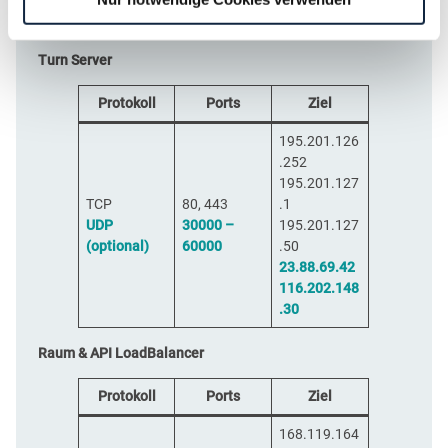
119
Turn Server
Protokoll
Ports
Ziel
195.201.126
.252
195.201.127
TCP
80, 443
.1
UDP
30000 –
195.201.127
(optional)
60000
.50
23.88.69.42
116.202.148
.30
Raum & API LoadBalancer
Protokoll
Ports
Ziel
168.119.164