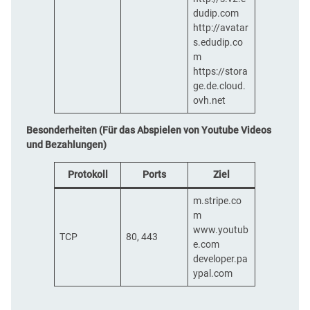
dudip.com
http://avatar
s.edudip.co
m
https://stora
ge.de.cloud.
ovh.net
Besonderheiten (Für das Abspielen von Youtube Videos
und Bezahlungen)
Protokoll
Ports
Ziel
m.stripe.co
m
www.youtub
TCP
80, 443
e.com
developer.pa
ypal.com