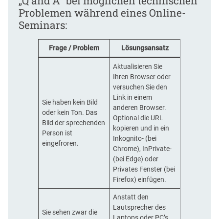
„Q and A“ bei möglichen technischen
Problemen während eines Online-
Seminars:
Frage / Problem
Lösungsansatz
Aktualisieren Sie
Ihren Browser oder
versuchen Sie den
Link in einem
Sie haben kein Bild
anderen Browser.
oder kein Ton. Das
Optional die URL
Bild der sprechenden
kopieren und in ein
Person ist
Inkognito- (bei
eingefroren.
Chrome), InPrivate-
(bei Edge) oder
Privates Fenster (bei
Firefox) einfügen.
Anstatt den
Lautsprecher des
Sie sehen zwar die
Laptops oder PC’s