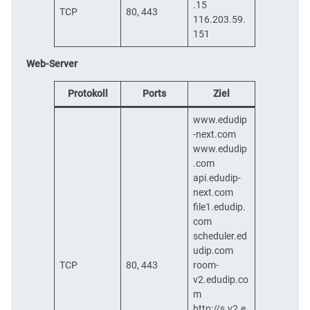
.15
TCP
80, 443
116.203.59.
151
Web-Server
Protokoll
Ports
Ziel
www.edudip
-next.com
www.edudip
.com
api.edudip-
next.com
file1.edudip.
com
scheduler.ed
udip.com
TCP
80, 443
room-
v2.edudip.co
m
http://s.v2.e