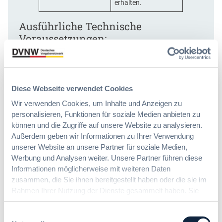
erhalten.
Ausführliche Technische
Voraussetzungen:
In seltenen Fällen setzen diese Technologien die
Konfiguration einer vorhandenen Firewall, eines
vorhandenen Web-Proxys und/oder Browser-Policies
Diese Webseite verwendet Cookies
voraus. Um hierbei ein bestmögliches Nutzungserlebnis
gewährleisten zu können, sind bei dieser Konfiguration die
Wir verwenden Cookies, um Inhalte und Anzeigen zu
nachfolgenden Punkte durch Sie oder Ihre IT-Abteilung zu
personalisieren, Funktionen für soziale Medien anbieten zu
beachten:
können und die Zugriffe auf unsere Website zu analysieren.
Außerdem geben wir Informationen zu Ihrer Verwendung
Es werden WebSocket-Verbindungen (via https) zur
unserer Website an unsere Partner für soziale Medien,
Kommunikation zwischen den edudip Servern und
Werbung und Analysen weiter. Unsere Partner führen diese
dem Browser des Nutzers genutzt. Zur Übertragung
Informationen möglicherweise mit weiteren Daten
von Audio/Video wird zusätzlich eine https-
zusammen, die Sie ihnen bereitgestellt haben oder die sie im
Verbindung zu einem Medien-Server aufgebaut.
Kommt keine Verbindung zustande, so wird versucht
Rahmen Ihrer Nutzung der Dienste gesammelt haben. Sie
diese mittels eines Turn-Servers zu tunneln.
geben Einwilligung zu unseren Cookies, wenn Sie unsere
Webseite weiterhin nutzen.
Einwilligungsauswahl
Für eine einwandfreie Nutzung des edudip Webinar-