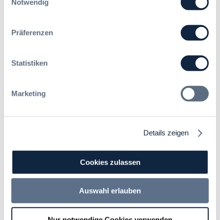
Notwendig
Raums ist es notwendig, alle nachfolgende
aufgelisteten Domains mit den jeweiligen Transport-
Protokollen und Ports in der Firewall/den Firewalls
Präferenzen
und/oder Proxy-Servern frei zu geben. Eine
Kommunikation muss ungehindert möglich sein.
Sollte beispielsweise eine “Deep Packet inspection”
Statistiken
zum Einsatz kommen, so muss diese für die
angegebenen Domains WebRTC- und WebSocket-
Verbindungen zulassen.
Marketing
Optionale Portfreigaben (UDP) sind nicht notwendig.
Dadurch wird allerdings die Latenz optimiert.
Details zeigen
MediaServer Cluster LoadBalancer
Protokoll
Ports
Ziel
Cookies zulassen
168.119.166
.143
Auswahl erlauben
188.34.202.
TCP
80, 443
163
188.34.197.
Nur notwendige Cookies verwenden