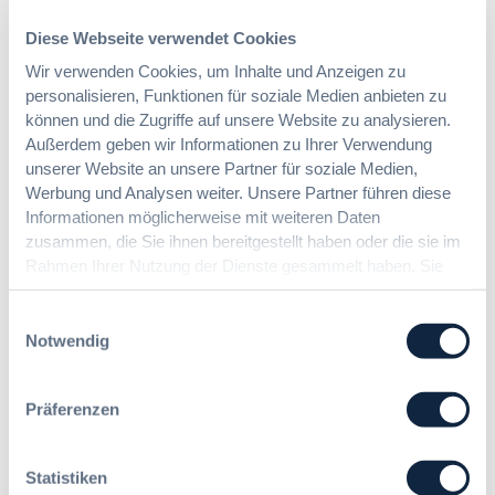
Normalpreis
390,- EUR
Diese Webseite verwendet Cookies
zzgl. Mwst.
Wir verwenden Cookies, um Inhalte und Anzeigen zu
personalisieren, Funktionen für soziale Medien anbieten zu
Jetzt buchen
können und die Zugriffe auf unsere Website zu analysieren.
ME_JfInyZaeTN9w0PszT
Außerdem geben wir Informationen zu Ihrer Verwendung
unserer Website an unsere Partner für soziale Medien,
Details
Werbung und Analysen weiter. Unsere Partner führen diese
Informationen möglicherweise mit weiteren Daten
zusammen, die Sie ihnen bereitgestellt haben oder die sie im
23.11.
Montag
2026
Rahmen Ihrer Nutzung der Dienste gesammelt haben. Sie
09:00 Uhr – 15:00 Uhr
geben Einwilligung zu unseren Cookies, wenn Sie unsere
Online-Veranstaltung
Webseite weiterhin nutzen.
Einwilligungsauswahl
Notwendig
Frühbucherpreis (Aktiv bis 24.10.2026)
340,- EUR
zzgl. Mwst.
Präferenzen
Jetzt buchen
ME_EjdNhQ77x5TOXPd0i
Statistiken