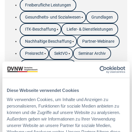
Freiberufliche Leistungen
Gesundheits- und Sozialwesen
Grundlagen
ITK-Beschaffung
Liefer- & Dienstleistungen
Nachhaltige Beschaffung
Partner-Webinare
Preisrecht
SektVO
Seminar Archiv
Sicherheit & Verteidigung
Strategische Beschaffung
Diese Webseite verwendet Cookies
Wir verwenden Cookies, um Inhalte und Anzeigen zu
personalisieren, Funktionen für soziale Medien anbieten zu
Montag
07.09.
2026
09:00 Uhr – 13:00 Uhr
können und die Zugriffe auf unsere Website zu analysieren.
Außerdem geben wir Informationen zu Ihrer Verwendung
Erfolgreich für öffentliche Aufträge bieten
unserer Website an unsere Partner für soziale Medien,
Werbung und Analysen weiter. Unsere Partner führen diese