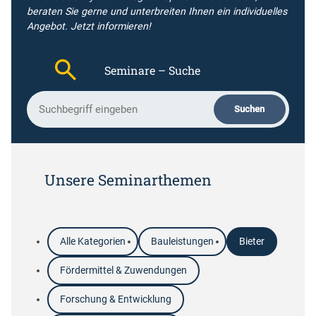
beraten Sie gerne und unterbreiten Ihnen ein individuelles
Angebot.
Jetzt informieren!
Seminare – Suche
S
Suchen
u
c
h
b
e
Unsere Seminarthemen
g
r
i
f
Alle Kategorien
Bauleistungen
Bieter
f
Fördermittel & Zuwendungen
Forschung & Entwicklung