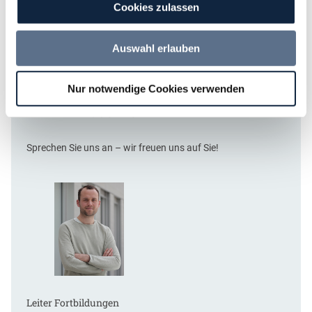
Cookies zulassen
f
ü
r
Auswahl erlauben
ö
f
f
Nur notwendige Cookies verwenden
Ihre Ansprechpartner bei der
e
DVNW Akademie
n
t
l
Sprechen Sie uns an – wir freuen uns auf Sie!
i
c
h
e
A
u
f
t
r
ä
Leiter Fortbildungen
g