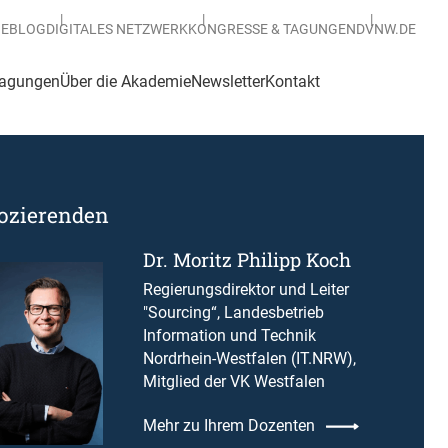
BEBLOG
DIGITALES NETZWERK
KONGRESSE & TAGUNGEN
DVNW.DE
Tagungen
Über die Akademie
Newsletter
Kontakt
Dozierenden
Dr. Moritz Philipp Koch
Regierungsdirektor und Leiter
"Sourcing“, Landesbetrieb
Information und Technik
Nordrhein-Westfalen (IT.NRW),
Mitglied der VK Westfalen
Mehr zu Ihrem Dozenten