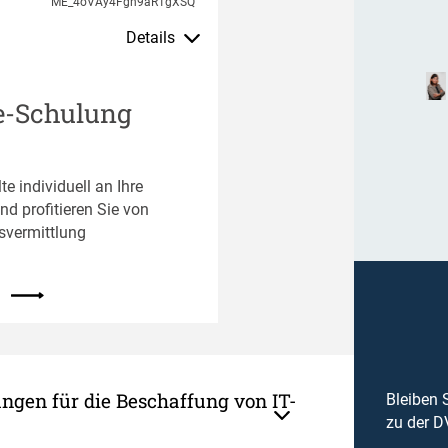
ME_4oVAy4Fgn9aR1gXSQ
Details
e-Schulung
te individuell an Ihre
d profitieren Sie von
svermittlung
gen für die Beschaffung von IT-
Bleiben 
zu der 