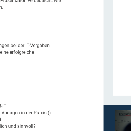
räsentation verdeutlicht, wie
n.
gen bei der IT-Vergaben
ine erfolgreiche
B-IT
Vorlagen in der Praxis ()
B
glich und sinnvoll?