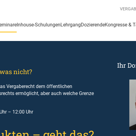
VERGA
eminare
Inhouse-Schulungen
Lehrgang
Dozierende
Kongresse & 
Ihr Do
 was nicht?
das Vergaberecht dem öffentlichen
echts ermöglicht, aber auch welche Grenze
Uhr – 12:00 Uhr
ukten – geht das?