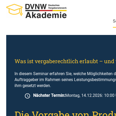
Zum
Inhalt
springen
S
Was ist vergaberechtlich erlaubt – und
In diesem Seminar erfahren Sie, welche Möglichkeiten 
Auftraggeber im Rahmen seines Leistungsbestimmungsr
ihm gesetzt werden.
Nächster Termin:
Montag, 14.12.2026: 10:00 
Die Vorgabe von Prod