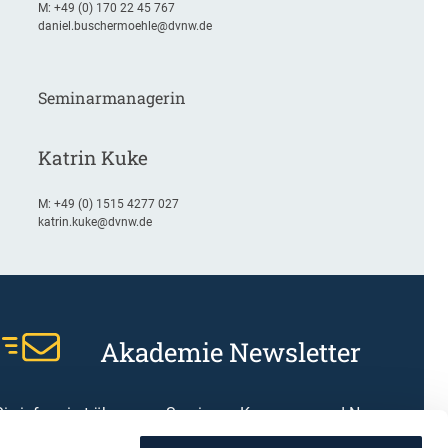
M:
+49 (0) 170 22 45 767
daniel.buschermoehle@dvnw.de
Seminarmanagerin
Katrin Kuke
M:
+49 (0) 1515 4277 027
katrin.kuke@dvnw.de
Akademie Newsletter
Sie informiert über neue Seminare, Kongresse und News
DVNW Akademie.