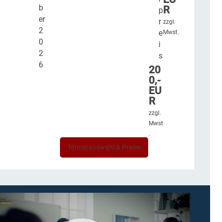
b
R
p
er
r
zzgl.
2
e
Mwst.
0
i
2
s
6
20
0,-
EU
R
zzgl.
Mwst
.
Terminauswahl & Preise