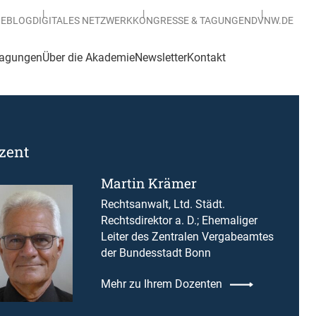
BEBLOG
DIGITALES NETZWERK
KONGRESSE & TAGUNGEN
DVNW.DE
Tagungen
Über die Akademie
Newsletter
Kontakt
zent
Martin Krämer
Rechtsanwalt, Ltd. Städt.
Rechtsdirektor a. D.; Ehemaliger
Leiter des Zentralen Vergabeamtes
der Bundesstadt Bonn
Mehr zu Ihrem Dozenten