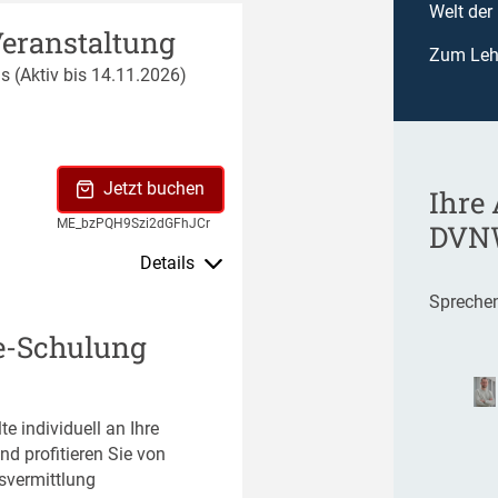
Welt der
Veranstaltung
Zum Leh
s (Aktiv bis 14.11.2026)
Jetzt buchen
Ihre
ME_bzPQH9Szi2dGFhJCr
DVN
Details
Sprechen
e-Schulung
te individuell an Ihre
d profitieren Sie von
svermittlung