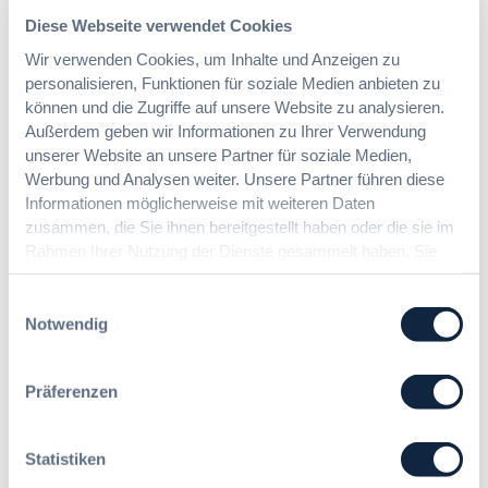
Seminarinhalte
Diese Webseite verwendet Cookies
Dokumentation des Vergabeverfahrens:
Wir verwenden Cookies, um Inhalte und Anzeigen zu
Anforderungen und Bedeutung des
personalisieren, Funktionen für soziale Medien anbieten zu
Vergabevermerks
können und die Zugriffe auf unsere Website zu analysieren.
Interne Prozessgestaltung und
Außerdem geben wir Informationen zu Ihrer Verwendung
Organisation auf Auftraggeber Seite:
unserer Website an unsere Partner für soziale Medien,
Notwendigkeit der Implementierung von
Werbung und Analysen weiter. Unsere Partner führen diese
Vergabemanagementsystemen
Informationen möglicherweise mit weiteren Daten
Akteneinsichtsrechte während und
zusammen, die Sie ihnen bereitgestellt haben oder die sie im
außerhalb eines vergaberechtlichen
Rahmen Ihrer Nutzung der Dienste gesammelt haben. Sie
Nachprüfungsverfahrens
geben Einwilligung zu unseren Cookies, wenn Sie unsere
Ablauf und Verhalten der Vergabestelle
Webseite weiterhin nutzen.
Einwilligungsauswahl
bei Rügen und vergaberechtlichen
Notwendig
Nachprüfungsverfahren
Rechtsmittelfristen
Informationspflichten der Vergabestelle
Präferenzen
Statistiken