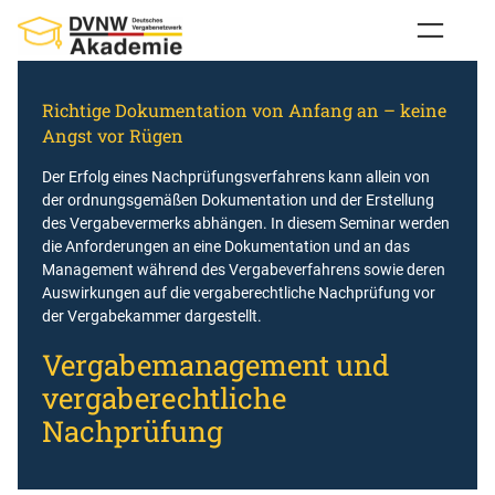
Zum
Inhalt
springen
Richtige Dokumentation von Anfang an – keine
Angst vor Rügen
Der Erfolg eines Nachprüfungsverfahrens kann allein von
der ordnungsgemäßen Dokumentation und der Erstellung
des Vergabevermerks abhängen. In diesem Seminar werden
die Anforderungen an eine Dokumentation und an das
Management während des Vergabeverfahrens sowie deren
Auswirkungen auf die vergaberechtliche Nachprüfung vor
der Vergabekammer dargestellt.
Vergabemanagement und
vergaberechtliche
Nachprüfung