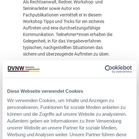
Als Rechtsanwalt, Redner, Workshop- und
Seminarleiter sowie Autor von
Fachpublikationen vermittelt er in diesem
Workshop Tipps und Tricks für ein sicheres
Auftreten und eine durchsetzungsfähige
Kommunikation. Teilnehmer*innen erhalten die
Gelegenheit, in für das Vergabeverfahren
typischen, nachgestellten Situationen das
sichere und überzeugende Auftreten zu üben.
Teilnehmerkreis
Das Seminar richtet sich vor allem an
Vergabereferent*innen und ihre Kommunikation
Diese Webseite verwendet Cookies
verbessern möchten. Grundkenntnisse im
Bereich der Öffentlichen Auftragsvergabe
Wir verwenden Cookies, um Inhalte und Anzeigen zu
sollten vorhanden sein.
personalisieren, Funktionen für soziale Medien anbieten zu
können und die Zugriffe auf unsere Website zu analysieren.
Seminarinhalte
Außerdem geben wir Informationen zu Ihrer Verwendung
unserer Website an unsere Partner für soziale Medien,
Analyse: Was alle Situationen in und um
Werbung und Analysen weiter. Unsere Partner führen diese
ein Vergabeverfahren in Bezug auf Ihre