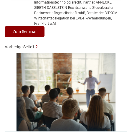
Informationstechnologierecht, Partner, ARNECKE
g
h
SIBETH DABELSTEIN Rechtsanwälte Steuerberater
i
e
Partnerschaftsgesellschaft mbB, Berater der BITKOM
t
n
Wirtschaftsdelegation bei EVB-IT-Verhandlungen,
a
Frankfurt a.M.
u
l
n
:
Zum Seminar
i
d
D
s
a
V
Vorherige Seite
1
2
i
n
N
e
w
W
r
e
S
u
n
p
n
d
e
g
e
z
e
n
i
r
a
f
l
o
:
l
D
g
i
r
e
e
n