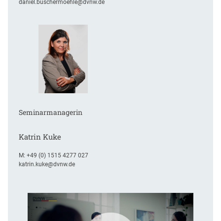
daniel.buschermoehle@dvnw.de
Seminarmanagerin
Katrin Kuke
M:
+49 (0) 1515 4277 027
katrin.kuke@dvnw.de