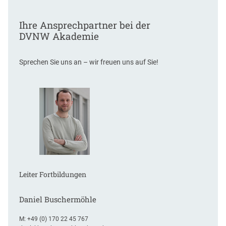
i
e
c
u
Ihre Ansprechpartner bei der
h
e
DVNW Akademie
d
n
u
E
r
V
Sprechen Sie uns an – wir freuen uns auf Sie!
c
B
h
-
f
I
ü
T
h
-
r
V
e
e
n
r
t
r
Leiter Fortbildungen
ä
g
e
Daniel Buschermöhle
M:
+49 (0) 170 22 45 767