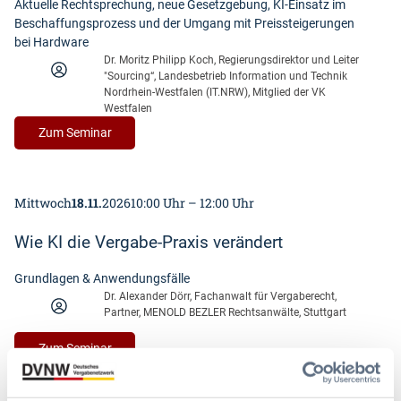
Aktuelle Rechtsprechung, neue Gesetzgebung, KI-Einsatz im
Beschaffungsprozess und der Umgang mit Preissteigerungen
bei Hardware
Dr. Moritz Philipp Koch, Regierungsdirektor und Leiter
"Sourcing“, Landesbetrieb Information und Technik
Nordrhein-Westfalen (IT.NRW), Mitglied der VK
Westfalen
:
Zum Seminar
U
p
d
Mittwoch
18.11.
2026
10:00 Uhr – 12:00 Uhr
a
t
Wie KI die Vergabe-Praxis verändert
e
:
Grundlagen & Anwendungsfälle
I
Dr. Alexander Dörr, Fachanwalt für Vergaberecht,
T
Partner, MENOLD BEZLER Rechtsanwälte, Stuttgart
-
V
:
Zum Seminar
e
W
r
i
g