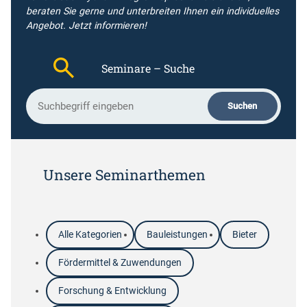
beraten Sie gerne und unterbreiten Ihnen ein individuelles
Angebot.
Jetzt informieren!
Seminare – Suche
S
Suchen
u
c
h
b
e
Unsere Seminarthemen
g
r
i
f
Alle Kategorien
Bauleistungen
Bieter
f
Fördermittel & Zuwendungen
Forschung & Entwicklung