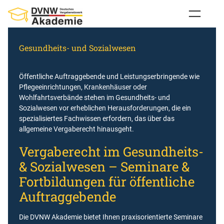
Zum
Inhalt
springen
Gesundheits- und Sozialwesen
Öffentliche Auftraggebende und Leistungserbringende wie
Pflegeeinrichtungen, Krankenhäuser oder
Wohlfahrtsverbände stehen im Gesundheits- und
Sozialwesen vor erheblichen Herausforderungen, die ein
spezialisiertes Fachwissen erfordern, das über das
allgemeine Vergaberecht hinausgeht.
Vergaberecht im Gesundheits-
& Sozialwesen – Seminare &
Fortbildungen für öffentliche
Auftraggebende
Die DVNW Akademie bietet Ihnen praxisorientierte Seminare