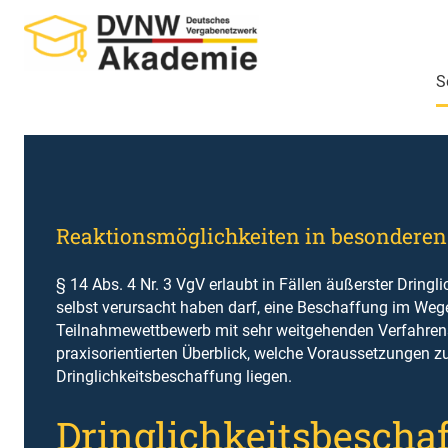
Zum
Inhalt
springen
S
Reaktionsmöglichkeiten in besonderen
§ 14 Abs. 4 Nr. 3 VgV erlaubt in Fällen äußerster Dringli
selbst verursacht haben darf, eine Beschaffung im We
Teilnahmewettbewerb mit sehr weitgehenden Verfahrens
praxisorientierten Überblick, welche Voraussetzungen z
Dringlichkeitsbeschaffung liegen.
Dringlichkeitsbescha