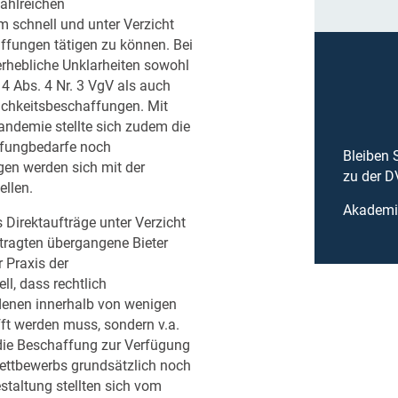
ahlreichen
 schnell und unter Verzicht
affungen tätigen zu können. Bei
erhebliche Unklarheiten sowohl
4 Abs. 4 Nr. 3 VgV als auch
lichkeitsbeschaffungen. Mit
andemie stellte sich zudem die
ffungbedarfe noch
Bleiben 
gen werden sich mit der
zu der 
ellen.
Akademie
 Direktaufträge unter Verzicht
ntragten übergangene Bieter
 Praxis der
l, dass rechtlich
 denen innerhalb von wenigen
ft werden muss, sondern v.a.
 die Beschaffung zur Verfügung
Wettbewerbs grundsätzlich noch
estaltung stellten sich vom