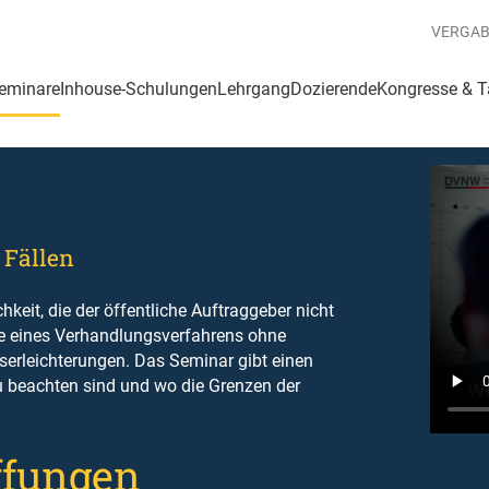
VERGA
eminare
Inhouse-Schulungen
Lehrgang
Dozierende
Kongresse & 
 Fällen
chkeit, die der öffentliche Auftraggeber nicht
ge eines Verhandlungsverfahrens ohne
erleichterungen. Das Seminar gibt einen
u beachten sind und wo die Grenzen der
ffungen