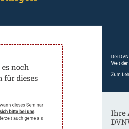
Der DVNW
Welt der
t es noch
Zum Leh
 für dieses
, wann dieses Seminar
Ihre
ich bitte bei uns
.
derzeit auch gerne als
DVN