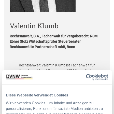
Valentin Klumb
Rechtsanwalt, B.A., Fachanwalt für Vergaberecht, RSM
Ebner Stolz Wirtschaftsprüfer Steuerberater
Rechtsanwälte Partnerschaft mbB, Bonn
Rechtsanwalt Valentin Klumb ist Fachanwalt für
Vergaberecht und Partner der RSM Ebner Stolz
PartGmbB. Er hat einen Tätigkeitsschwerpunkt
im juristischen Projektmanagement für
öffentliche Beschaffungsprojekte in den
Bereichen Bau, Infrastruktur und IT. Dabei
Diese Webseite verwendet Cookies
setzen sowohl öffentliche Auftraggeber wie
private Bieterunternehmen auf seine
Wir verwenden Cookies, um Inhalte und Anzeigen zu
vergaberechtliche Expertise. Seine weiteren
personalisieren, Funktionen für soziale Medien anbieten zu
Beratungsfelder sind insbesondere das EU-
können und die Zugriffe auf unsere Website zu analysieren.