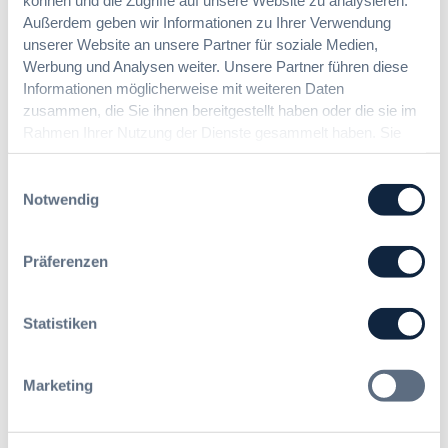
Beihilfenrecht, das Fördermittelrecht und das
Außerdem geben wir Informationen zu Ihrer Verwendung
(Kommunal-)Haushaltsrecht.
unserer Website an unsere Partner für soziale Medien,
Werbung und Analysen weiter. Unsere Partner führen diese
Informationen möglicherweise mit weiteren Daten
zusammen, die Sie ihnen bereitgestellt haben oder die sie im
Die nächsten Seminare:
Rahmen Ihrer Nutzung der Dienste gesammelt haben. Sie
geben Einwilligung zu unseren Cookies, wenn Sie unsere
Keine zukünftigen Seminare.
Webseite weiterhin nutzen.
Einwilligungsauswahl
Notwendig
Präferenzen
Ihre Ansprechpartner bei der
DVNW Akademie
Statistiken
Sprechen Sie uns an – wir freuen uns auf Sie!
Marketing