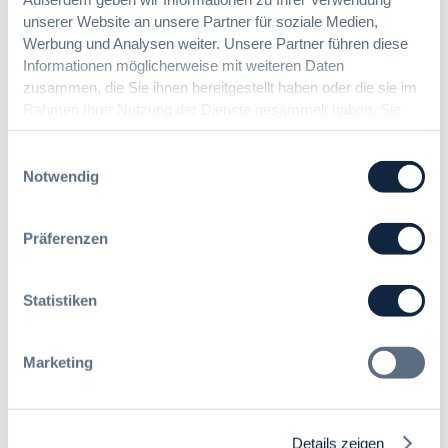
unserer Website an unsere Partner für soziale Medien,
Werbung und Analysen weiter. Unsere Partner führen diese
Informationen möglicherweise mit weiteren Daten
Die nächsten Seminare:
zusammen, die Sie ihnen bereitgestellt haben oder die sie im
Rahmen Ihrer Nutzung der Dienste gesammelt haben. Sie
Keine zukünftigen Seminare.
geben Einwilligung zu unseren Cookies, wenn Sie unsere
Webseite weiterhin nutzen.
Einwilligungsauswahl
Notwendig
Ihre Ansprechpartner bei der
Präferenzen
DVNW Akademie
Sprechen Sie uns an – wir freuen uns auf Sie!
Statistiken
Marketing
Details zeigen