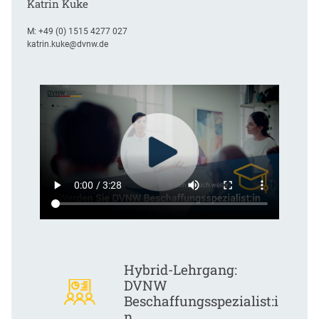
Katrin Kuke
M:
+49 (0) 1515 4277 027
katrin.kuke@dvnw.de
Hybrid-Lehrgang:
DVNW
Beschaffungsspezialist:i
n