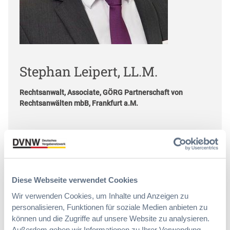
Stephan Leipert, LL.M.
Rechtsanwalt, Associate, GÖRG Partnerschaft von
Rechtsanwälten mbB, Frankfurt a.M.
Stephan Leipert ist Rechtsanwalt im Frankfurter
Büro von GÖRG Rechtsanwälten. Er berät
schwerpunktmäßig im Bereich des
Immobilienwirtschaftsrecht mit einem
Diese Webseite verwendet Cookies
besonderen Fokus auf Immobilientransaktionen,
Projektentwicklungen und das gewerbliche
Wir verwenden Cookies, um Inhalte und Anzeigen zu
Mietrecht. Stephan Leipert studierte
personalisieren, Funktionen für soziale Medien anbieten zu
Rechtswissenschaften an der Ruprecht-Karls-
können und die Zugriffe auf unsere Website zu analysieren.
Universität Heidelberg.
Außerdem geben wir Informationen zu Ihrer Verwendung