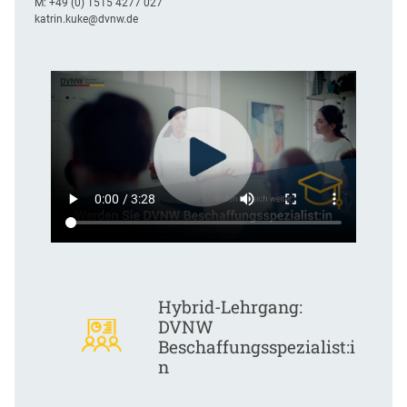
M:
+49 (0) 1515 4277 027
katrin.kuke@dvnw.de
Hybrid-Lehrgang:
DVNW
Beschaffungsspezialist:i
n