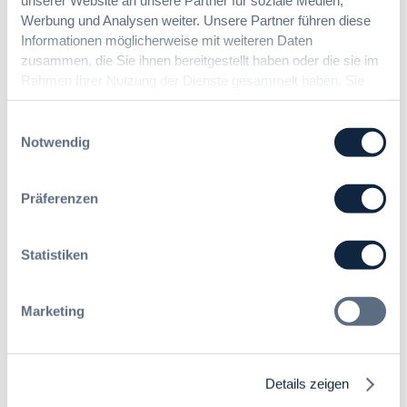
unserer Website an unsere Partner für soziale Medien,
Werbung und Analysen weiter. Unsere Partner führen diese
11.11.2026
Informationen möglicherweise mit weiteren Daten
Die Beschaffung von Personal über einen
zusammen, die Sie ihnen bereitgestellt haben oder die sie im
Personaldienstleister
Rahmen Ihrer Nutzung der Dienste gesammelt haben. Sie
geben Einwilligung zu unseren Cookies, wenn Sie unsere
Webseite weiterhin nutzen.
Einwilligungsauswahl
Notwendig
Ihre Ansprechpartner bei der
DVNW Akademie
Präferenzen
Sprechen Sie uns an – wir freuen uns auf Sie!
Statistiken
Marketing
Details zeigen