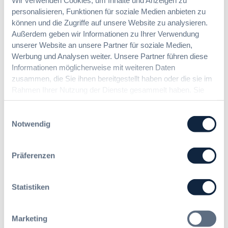
Beschaffungsvorhaben. Im Jahr 2010 trat
personalisieren, Funktionen für soziale Medien anbieten zu
Michael Sitsen in die Sozietät Orth Kluth ein.
2017 wurde er zum Partner ernannt. Er ist
können und die Zugriffe auf unsere Website zu analysieren.
Fachanwalt für Verwaltungsrecht und für
Außerdem geben wir Informationen zu Ihrer Verwendung
Vergaberecht. Michael Sitsen ist außerdem
unserer Website an unsere Partner für soziale Medien,
Mitglied des Vorstands des Verbands der
Werbung und Analysen weiter. Unsere Partner führen diese
Fachanwälte für Vergaberecht (VFV) e.V..
Informationen möglicherweise mit weiteren Daten
zusammen, die Sie ihnen bereitgestellt haben oder die sie im
Rahmen Ihrer Nutzung der Dienste gesammelt haben. Sie
geben Einwilligung zu unseren Cookies, wenn Sie unsere
Die nächsten Seminare:
Webseite weiterhin nutzen.
Einwilligungsauswahl
Notwendig
Keine zukünftigen Seminare.
Präferenzen
Ihre Ansprechpartner bei der
Statistiken
DVNW Akademie
Marketing
Sprechen Sie uns an – wir freuen uns auf Sie!