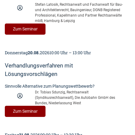
Stefan Latosik, Rechtsanwalt und Fachanwalt für Bau-
und Architektenrecht, Bauingenieur, DGNB Registered
Professional, Kapellmann und Partner Rechtsanwälte
mbB, Hamburg & Leipzig
:
Zum Seminar
Nachhaltigkeit
als
Vergabestrategie
Donnerstag
20.08.
2026
10:00 Uhr – 13:00 Uhr
im
Bauwesen
Verhandlungsverfahren mit
Lösungsvorschlägen
Sinnvolle Alternative zum Planungswettbewerb?
Dr. Tobias Sdunzig, Rechtsanwalt
(Syndikusrechtsanwalt), Die Autobahn GmbH des
Bundes, Niederlassung West
:
Zum Seminar
Verhandlungsverfahren
mit
Lösungsvorschlägen
Freitag
21.08.
2026
09:00 Uhr – 12:30 Uhr