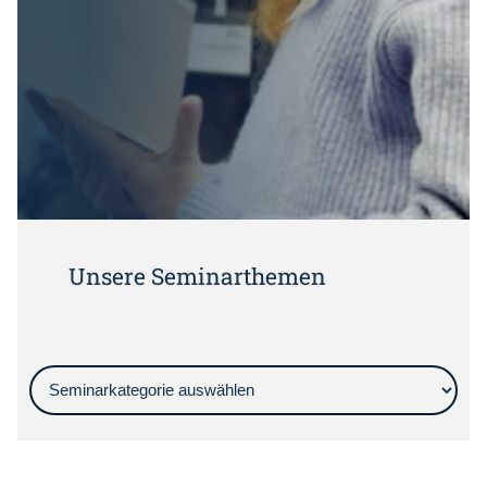
i
f
f
Unsere Seminarthemen
Seminarkategorien