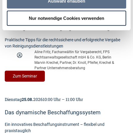
Auswahl erlauben
zur
aktuellen
Dienstag
25.08.
2026
09:00 Uhr – 16:00 Uhr
Rechtsprechung
Nur notwendige Cookies verwenden
zum
Die Vergabe von Reinigungsdienstleistungen
Vergaberecht
Praktische Tipps für die rechtssichere und erfolgreiche Vergabe
von Reinigungsdienstleistungen
Aline Fritz, Fachanwältin für Vergaberecht, FPS
Rechtsanwaltsgesellschaft mbH & Co. KG, Berlin
Marvin Krechel, Partner, Dr. Knoll, Pfeifer, Krechel &
Partner Unternehmensberatung
:
Zum Seminar
Die
Vergabe
von
Dienstag
25.08.
2026
10:00 Uhr – 11:00 Uhr
Reinigungsdienstleistungen
Das dynamische Beschaffungssystem
Ein innovatives Beschaffungsinstrument – flexibel und
praxistauglich