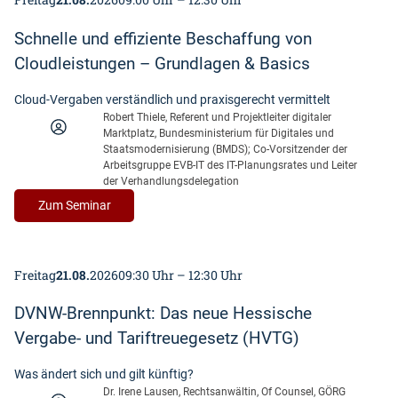
Schnelle und effiziente Beschaffung von
Cloudleistungen – Grundlagen & Basics
Cloud-Vergaben verständlich und praxisgerecht vermittelt
Robert Thiele, Referent und Projektleiter digitaler
Marktplatz, Bundesministerium für Digitales und
Staatsmodernisierung (BMDS); Co-Vorsitzender der
Arbeitsgruppe EVB-IT des IT-Planungsrates und Leiter
der Verhandlungsdelegation
:
Zum Seminar
Schnelle
und
effiziente
Freitag
21.08.
2026
09:30 Uhr – 12:30 Uhr
Beschaffung
von
DVNW-Brennpunkt: Das neue Hessische
Cloudleistungen
–
Vergabe- und Tariftreuegesetz (HVTG)
Grundlagen
&
Was ändert sich und gilt künftig?
Basics
Dr. Irene Lausen, Rechtsanwältin, Of Counsel, GÖRG