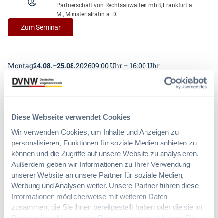
Partnerschaft von Rechtsanwälten mbB, Frankfurt a.
M., Ministerialrätin a. D.
:
Zum Seminar
DVNW-
Brennpunkt:
Das
Montag
24.08.
–
25.08.
2026
09:00 Uhr – 16:00 Uhr
neue
Hessische
09:00 Uhr – 15:00 Uhr
Vergabe-
und
Grundlagen des allgemeinen Vergaberechts –
Tariftreuegesetz
Intensivseminar
Diese Webseite verwendet Cookies
(HVTG)
Wir verwenden Cookies, um Inhalte und Anzeigen zu
Rechtliche Rahmenbedingungen oberhalb und unterhalb der
personalisieren, Funktionen für soziale Medien anbieten zu
EU-Schwellenwerte, Verfahrensabwicklung, Rechtsschutz
können und die Zugriffe auf unsere Website zu analysieren.
Dr. Irene Lausen, Rechtsanwältin, Of Counsel, GÖRG
Partnerschaft von Rechtsanwälten mbB, Frankfurt a.
Außerdem geben wir Informationen zu Ihrer Verwendung
M., Ministerialrätin a. D.
unserer Website an unsere Partner für soziale Medien,
Dipl.-Verwaltungswirt Hans-Peter Müller, ehemals
Werbung und Analysen weiter. Unsere Partner führen diese
Referat öffentliche Aufträge – Vergabeprüfstelle,
Informationen möglicherweise mit weiteren Daten
Bundesministerium für Wirtschaft und Energie (BMWi)
zusammen, die Sie ihnen bereitgestellt haben oder die sie im
mittlerweile Kunz Rechtsanwälte, Mainz & Koblenz
Norbert Portz, Rechtsanwalt, Ehrenamtlicher Beisitzer
Rahmen Ihrer Nutzung der Dienste gesammelt haben. Sie